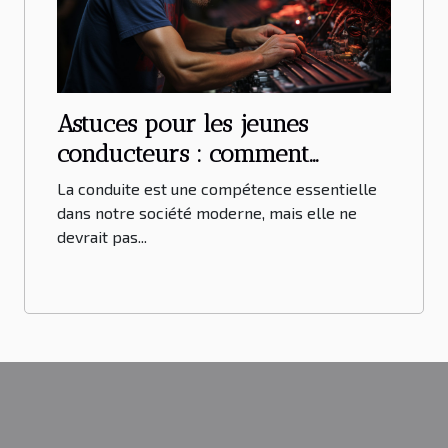
Astuces pour les jeunes
conducteurs : comment
effectuer une réparation de
La conduite est une compétence essentielle
base sur votre véhicule
dans notre société moderne, mais elle ne
devrait pas...