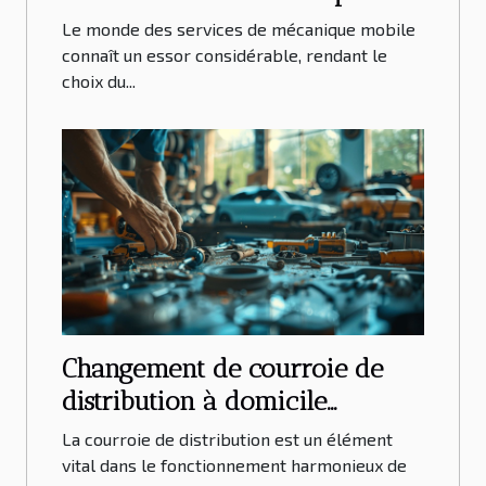
mobile
Le monde des services de mécanique mobile
connaît un essor considérable, rendant le
choix du...
Changement de courroie de
distribution à domicile
optimisation du coût et de la
La courroie de distribution est un élément
durée de vie pour divers
vital dans le fonctionnement harmonieux de